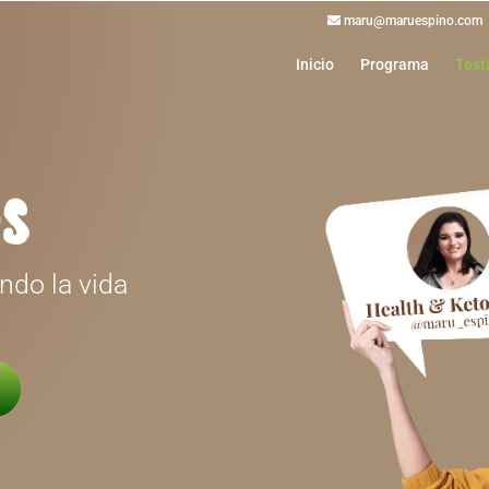
maru@maruespino.com
Inicio
Programa
Test
s
do la vida