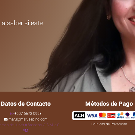
 a saber si este
Datos de Contacto
Métodos de Pago
+507 6672 0998
maru@maruespino.com
Políticas de Privacidad
rario de Lunes a Sábados: 8 A.M. a 8
P.M.