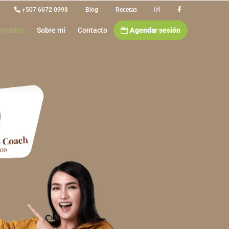
+507 6672 0998
Blog
Recetas
imonios
Sobre mí
Contacto
Agendar sesión