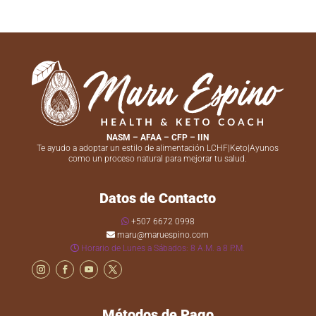
NASM – AFAA – CFP – IIN
Te ayudo a adoptar un estilo de alimentación LCHF|Keto|Ayunos
como un proceso natural para mejorar tu salud.
Datos de Contacto
+507 6672 0998
maru@maruespino.com
Horario de Lunes a Sábados: 8 A.M. a 8 P.M.
Métodos de Pago