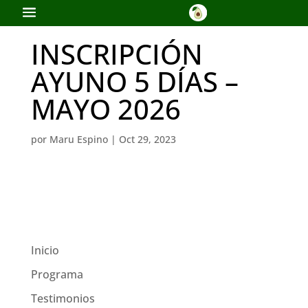
INSCRIPCIÓN
AYUNO 5 DÍAS –
MAYO 2026
por
Maru Espino
|
Oct 29, 2023
Inicio
Programa
Testimonios