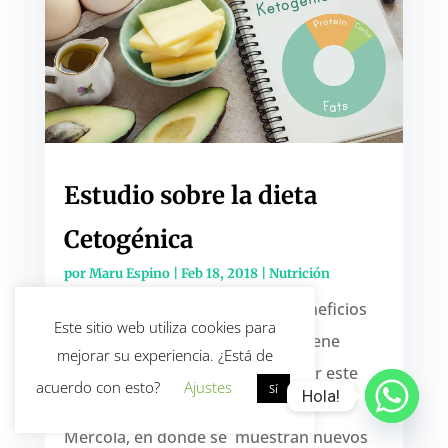
Estudio sobre la dieta
Cetogénica
por
Maru Espino
|
Feb 18, 2018
|
Nutrición
Si aún tienes dudas sobre los beneficios
Este sitio web utiliza cookies para
que la alimentación cetogénica tiene
mejorar su experiencia. ¿Está de
sobre la salud, te recomiendo leer este
acuerdo con esto?
Ajustes
Sí
Hola!
interesante artículo escrito por el Dr.
Mercola, en donde se muestran nuevos