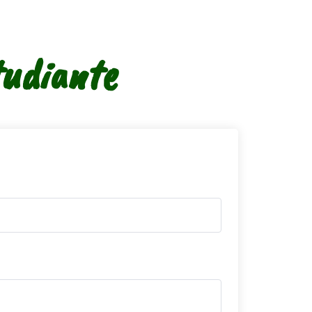
maru@maruespino.com
Inicio
Programa
Test
tudiante