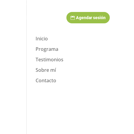
+507 6672 0998
Blog
Recetas
imonios
Sobre mí
Contacto
Agendar sesión
Inicio
Programa
Testimonios
Sobre mí
Contacto