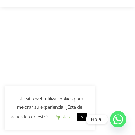
Este sitio web utiliza cookies para
mejorar su experiencia. ¿Está de
acuerdo con esto?
Ajustes
Sí
Hola!